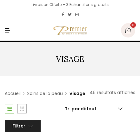
Livraison Offerte + 3 Echantillons gratuits
0
M
E
N
U
VISAGE
46 résultats affichés
Accueil
Soins de la peau
Visage
Tri par défaut
Filtrer