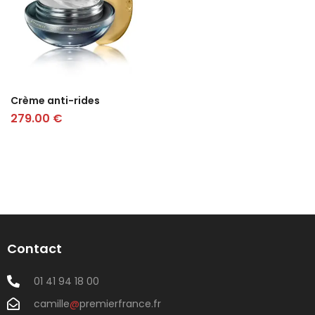
Crème anti-rides
279.00
€
Contact
01 41 94 18 00
camille
@
premierfrance.fr