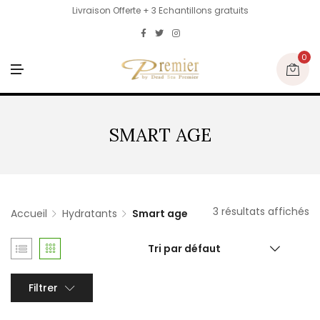
Livraison Offerte + 3 Echantillons gratuits
0
M
E
N
U
SMART AGE
3 résultats affichés
Accueil
Hydratants
Smart age
Tri par défaut
Filtrer