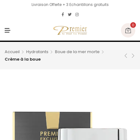
Livraison Offerte + 3 Echantillons gratuits
0
M
E
N
U
Accueil
Hydratants
Boue de la mer morte
Crème à la boue