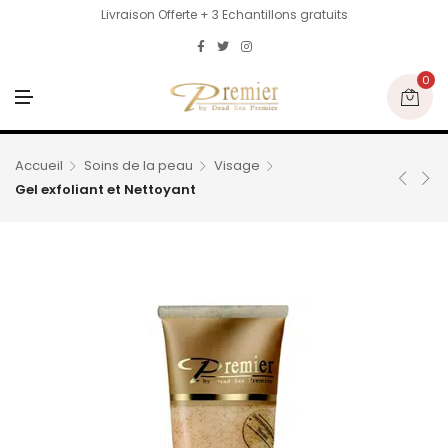
Livraison Offerte + 3 Echantillons gratuits
0
M
E
N
U
Accueil
Soins de la peau
Visage
Gel exfoliant et Nettoyant