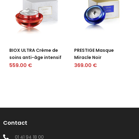
BIOX ULTRA Crème de
PRESTIGE Masque
soins anti-âge intensif
Miracle Noir
559.00
€
369.00
€
Contact
01 41 94 18 00