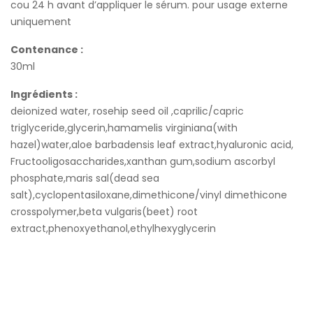
cou 24 h avant d’appliquer le sérum. pour usage externe
uniquement
Contenance :
30ml
Ingrédients :
deionized water, rosehip seed oil ,caprilic/capric
triglyceride,glycerin,hamamelis virginiana(with
hazel)water,aloe barbadensis leaf extract,hyaluronic acid,
Fructooligosaccharides,xanthan gum,sodium ascorbyl
phosphate,maris sal(dead sea
salt),cyclopentasiloxane,dimethicone/vinyl dimethicone
crosspolymer,beta vulgaris(beet) root
extract,phenoxyethanol,ethylhexyglycerin