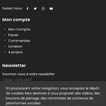
Suivez nous :
Mon compte
Mon Compte
Panier
Commandes
Livraison
A propos
Newsletter
Inscrivez-vous à notre newsletter
[sibwp_form id=1]
En poursuivant votre navigation, vous acceptez le dépôt
de cookies tiers destinés à vous proposer des vidéos, des
boutons de partage, des remontées de contenus de
Copyright © 2023 Cosmetique Premier | Tous droits
plateformes sociales
réservés |
Mentions légales
|
CGV