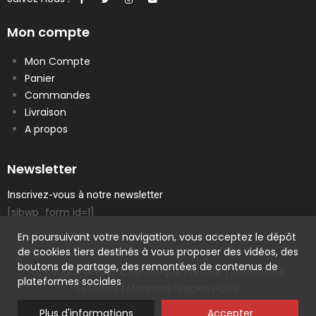
Mon compte
Mon Compte
Panier
Commandes
Livraison
A propos
Newsletter
Inscrivez-vous à notre newsletter
[sibwp_form id=1]
En poursuivant votre navigation, vous acceptez le dépôt
de cookies tiers destinés à vous proposer des vidéos, des
boutons de partage, des remontées de contenus de
Copyright © 2023 Cosmetique Premier | Tous droits
plateformes sociales
réservés |
Mentions légales
|
CGV
Plus d'informations
Accepter