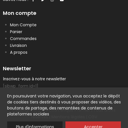
Mon compte
Mon Compte
Panier
Commandes
Livraison
A propos
Newsletter
Inscrivez-vous à notre newsletter
[sibwp_form id=1]
En poursuivant votre navigation, vous acceptez le dépôt
de cookies tiers destinés à vous proposer des vidéos, des
boutons de partage, des remontées de contenus de
Copyright © 2023 Cosmetique Premier | Tous droits
plateformes sociales
réservés |
Mentions légales
|
CGV
Plus d'informations
Accepter