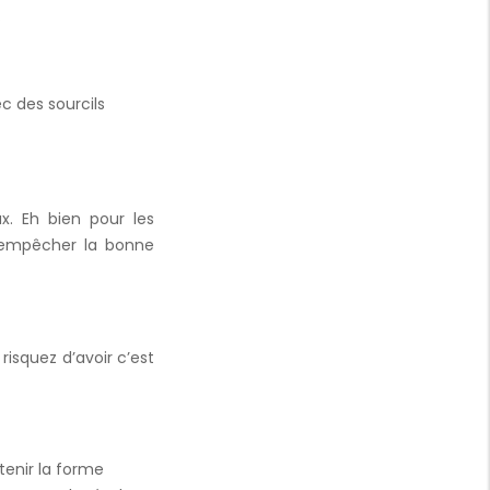
.
ec des sourcils
. Eh bien pour les
e empêcher la bonne
risquez d’avoir c’est
btenir la forme