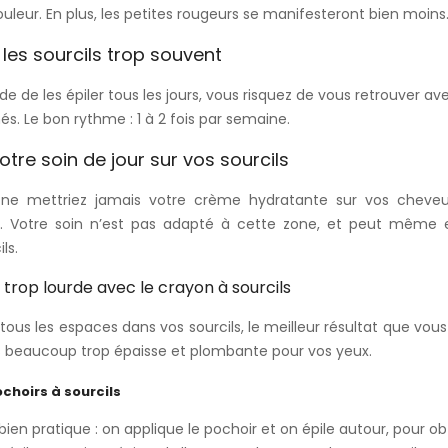
leur. En plus, les petites rougeurs se manifesteront bien moins
 les sourcils trop souvent
ude de les épiler tous les jours, vous risquez de vous retrouver av
s. Le bon rythme : 1 à 2 fois par semaine.
otre soin de jour sur vos sourcils
ne mettriez jamais votre crème hydratante sur vos cheveux
reil. Votre soin n’est pas adapté à cette zone, et peut mêm
ls.
 trop lourde avec le crayon à sourcils
ous les espaces dans vos sourcils, le meilleur résultat que vous 
ls beaucoup trop épaisse et plombante pour vos yeux.
ochoirs à sourcils
r bien pratique : on applique le pochoir et on épile autour, pour o