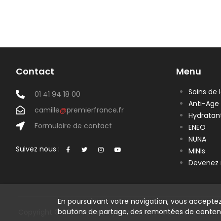
Contact
Menu
Soins de 
01 41 94 18 00
Anti-Age
camille
@
premierfrance.fr
Hydratan
Formulaire de contact
ENEO
NUNA
Suivez nous :
MINIs
Devenez 
En poursuivant votre navigation, vous acceptez
boutons de partage, des remontées de conten
Copyright © 2023 Cosmetique Premier | Tous droits réserv