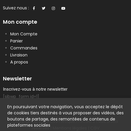
Suivez nous :
Mon compte
Mon Compte
Panier
Commandes
Livraison
A propos
Newsletter
Inscrivez-vous à notre newsletter
[sibwp_form id=1]
En poursuivant votre navigation, vous acceptez le dépôt
de cookies tiers destinés à vous proposer des vidéos, des
boutons de partage, des remontées de contenus de
Copyright © 2023 Cosmetique Premier | Tous droits
plateformes sociales
réservés |
Mentions légales
|
CGV