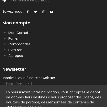
Formulaire de contact
Suivez nous :
Mon compte
Mon Compte
Panier
Commandes
Livraison
A propos
Newsletter
Inscrivez-vous à notre newsletter
[sibwp_form id=1]
En poursuivant votre navigation, vous acceptez le dépôt
de cookies tiers destinés à vous proposer des vidéos, des
boutons de partage, des remontées de contenus de
Copyright © 2023 Cosmetique Premier | Tous droits