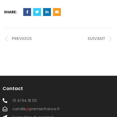
SHARE:
PREVIOUS
SUIVANT
Contact
01 41 94 18 00
camille
@
premierfrance.fr