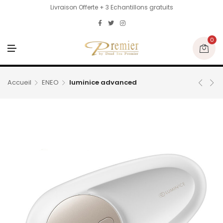
Livraison Offerte + 3 Echantillons gratuits
0
M
E
N
U
Accueil
ENEO
luminice advanced