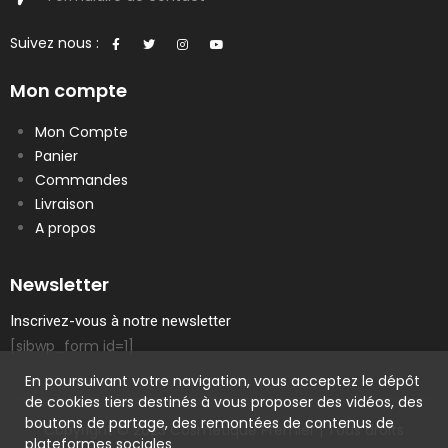
Suivez nous :
Mon compte
Mon Compte
Panier
Commandes
Livraison
A propos
Newsletter
Inscrivez-vous à notre newsletter
[sibwp_form id=1]
En poursuivant votre navigation, vous acceptez le dépôt
de cookies tiers destinés à vous proposer des vidéos, des
boutons de partage, des remontées de contenus de
Copyright © 2023 Cosmetique Premier | Tous droits
plateformes sociales