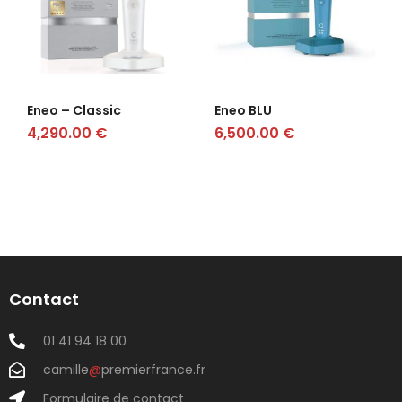
Eneo – Classic
Eneo BLU
4,290.00
€
6,500.00
€
Contact
01 41 94 18 00
camille
@
premierfrance.fr
Formulaire de contact