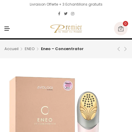
Livraison Offerte + 3 Echantillons gratuits
0
M
E
N
U
Accueil
ENEO
Eneo – Concentrator