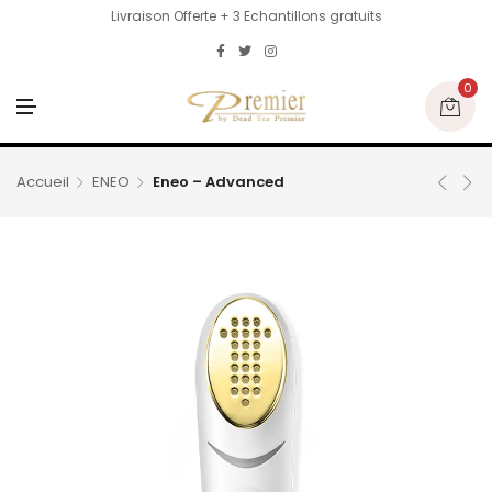
Livraison Offerte + 3 Echantillons gratuits
0
M
E
N
U
Accueil
ENEO
Eneo – Advanced