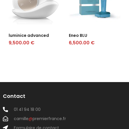
luminice advanced
Eneo BLU
9,500.00
€
6,500.00
€
Contact
01 41 94 18 00
camille
@
premierfrance.fr
Formulaire de contact