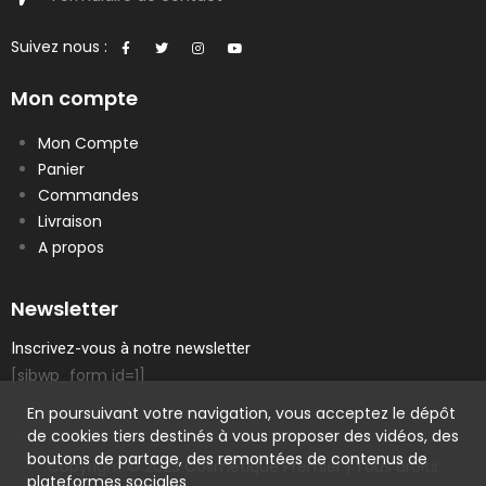
Suivez nous :
Mon compte
Mon Compte
Panier
Commandes
Livraison
A propos
Newsletter
Inscrivez-vous à notre newsletter
[sibwp_form id=1]
En poursuivant votre navigation, vous acceptez le dépôt
de cookies tiers destinés à vous proposer des vidéos, des
boutons de partage, des remontées de contenus de
Copyright © 2023 Cosmetique Premier | Tous droits
plateformes sociales