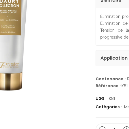
Bienfaits
Élimination pro
Élimination d
Tension de la
progressive des
Application
Contenance :
1
Référence :
K81
UGS :
K81
Catégories :
Ma