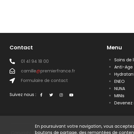
Contact
Menu
Soins de 
01 41 94 18 00
Anti-Age
camille
@
premierfrance.fr
Hydratan
Formulaire de contact
ENEO
NUNA
Suivez nous :
MINIs
Devenez 
En poursuivant votre navigation, vous acceptez
boutons de partage, des remontées de conten
Copyright © 2023 Cosmetique Premier | Tous droits réserv