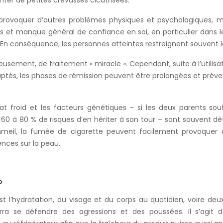
ter de petites crevasses cicatrisées.
provoquer d’autres problèmes physiques et psychologiques,
ess et manque général de confiance en soi, en particulier dans 
 En conséquence, les personnes atteintes restreignent souvent l
reusement, de traitement « miracle ». Cependant, suite à l’utilisa
aptés, les phases de rémission peuvent être prolongées et prév
imat froid et les facteurs génétiques – si les deux parents so
 60 à 80 % de risques d’en hériter à son tour – sont souvent dé
eil, la fumée de cigarette peuvent facilement provoquer un
nces sur la peau.
?
t l’hydratation, du visage et du corps au quotidien, voire deux
rra se défendre des agressions et des poussées. Il s’agit de