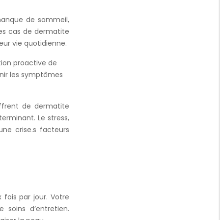
 manque de sommeil,
les cas de dermatite
eur vie quotidienne.
tion proactive de
enir les symptômes
uffrent de dermatite
terminant. Le stress,
e crise.s facteurs
 fois par jour. Votre
 soins d’entretien.