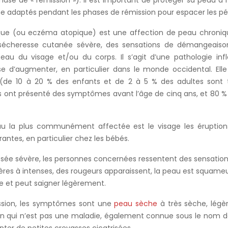
ase de « rémission »). Il est important de protéger sa peau à l
ne adaptés pendant les phases de rémission pour espacer les pé
que (ou eczéma atopique) est une affection de peau chroni
écheresse cutanée sévère, des sensations de démangeaisons 
eau du visage et/ou du corps. Il s’agit d’une pathologie inf
e d’augmenter, en particulier dans le monde occidental. Elle
 (de 10 à 20 % des enfants et de 2 à 5 % des adultes sont
 ont présenté des symptômes avant l’âge de cinq ans, et 80 % 
au la plus communément affectée est le visage les éruptions
antes, en particulier chez les bébés.
sée sévère, les personnes concernées ressentent des sensatio
es à intenses, des rougeurs apparaissent, la peau est squameu
e et peut saigner légèrement.
ssion, les symptômes sont une
peau sèche
à très sèche, lég
ion qui n’est pas une maladie, également connue sous le nom d