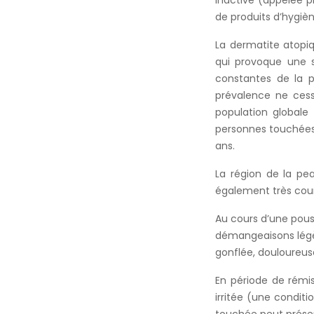
inactive (appelée ph
de produits d’hygiè
La dermatite atopi
qui provoque une s
constantes de la p
prévalence ne cess
population globale
personnes touchées
ans.
La région de la pe
également très cour
Au cours d’une pous
démangeaisons légèr
gonflée, douloureus
En période de rémi
irritée (une condit