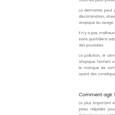
touchée peut présen
La dermatite peut 
discrimination, str
atopique du visage.
Il n’y a pas, malheu
soins quotidiens ad
des poussées.
La pollution, le cl
atopique, l’enfant a
le manque de somm
ayant des conséque
Comment agir 
Le plus important es
peau relipidée pou