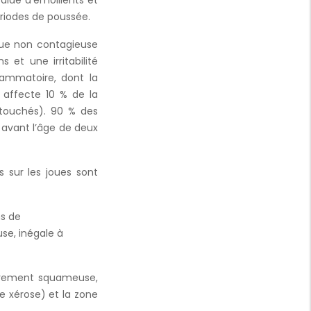
’aide d’émollients et
riodes de poussée.
que non contagieuse
et une irritabilité
lammatoire, dont la
 affecte 10 % de la
 touchés). 90 % des
avant l’âge de deux
 sur les joues sont
ns de
se, inégale à
èrement squameuse,
e xérose) et la zone