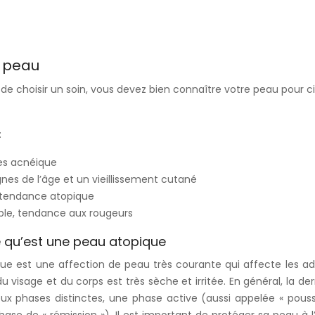
e peau
de choisir un soin, vous devez bien connaître votre peau pour ci
:
es acnéique
nes de l’âge et un vieillissement cutané
 à tendance atopique
ble, tendance aux rougeurs
qu’est une peau atopique
ue est une affection de peau très courante qui affecte les adu
u visage et du corps est très sèche et irritée. En général, la d
eux phases distinctes, une phase active (aussi appelée « pous