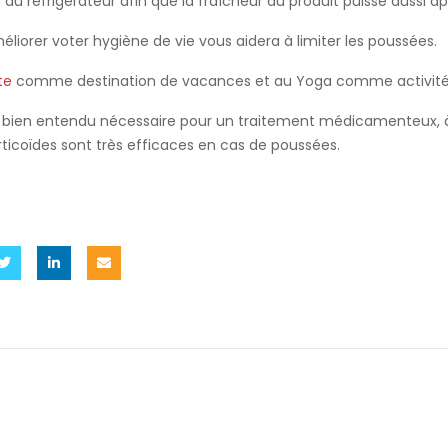
au réfrigérateur afin que la fraîcheur du produit puisse aussi ap
améliorer voter hygiène de vie vous aidera à limiter les poussées.
te
comme destination de vacances et au Yoga comme activité 
t bien entendu nécessaire pour un traitement médicamenteux, à
icoïdes sont très efficaces en cas de poussées.