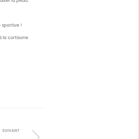
aiser la peau.
sportive !
 la cortisone
SUIVANT