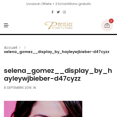
Livraison Offerte + 3 Echantillons gratuits
0
M
E
N
U
Accueil
selena_gomez__display_by_hayleywjbieber-d47cyzz
selena_gomez__display_by_h
ayleywjbieber-d47cyzz
8 SEPTEMBRE 2016
IN