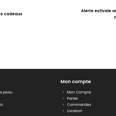
Alerte estivale a
ns cadeaux
Mon compte
la peau
Mon Compte
Panier
ts
Commandes
Livraison