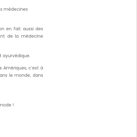
ses médecines
on en fait aussi des
ment de la médecine
t ayurvédique.
es Amériques, c’est à
dans le monde, dans
 mode !