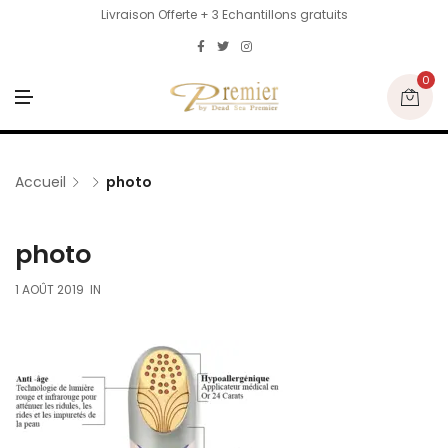
Livraison Offerte + 3 Echantillons gratuits
0
M
E
N
U
Accueil
photo
photo
1 AOÛT 2019
IN