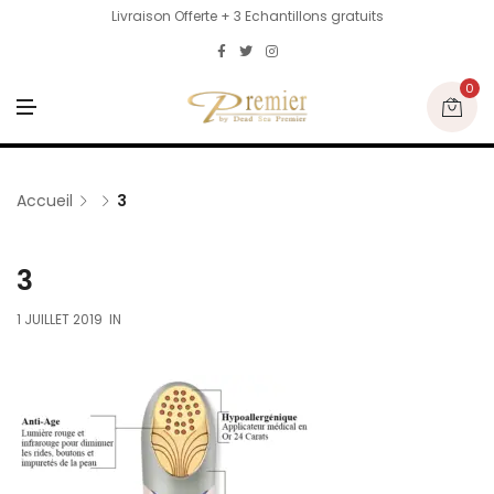
Livraison Offerte + 3 Echantillons gratuits
0
M
E
N
U
Accueil
3
3
1 JUILLET 2019
IN