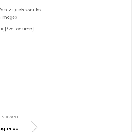
ts ? Quels sont les
n images !
I »][/vc_column]
SUIVANT
jugue au