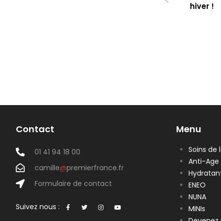
hiver !
Contact
Menu
Soins de 
01 41 94 18 00
Anti-Age
camille
@
premierfrance.fr
Hydratan
Formulaire de contact
ENEO
NUNA
Suivez nous :
MINIs
Devenez 