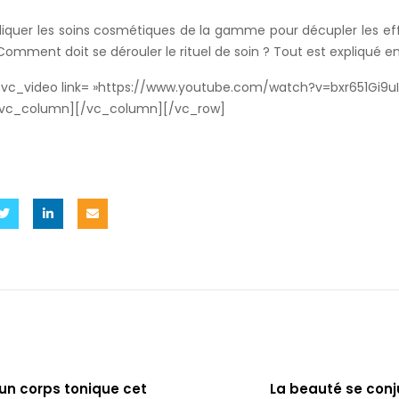
quer les soins cosmétiques de la gamme pour décupler les effe
omment doit se dérouler le rituel de soin ? Tout est expliqué e
vc_video link= »https://www.youtube.com/watch?v=bxr651Gi9u
[vc_column][/vc_column][/vc_row]
un corps tonique cet
La beauté se con