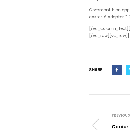
Comment bien appli
gestes à adopter ? C
[/vc_column_text][
[/vc_row][vc_row]
SHARE:
PREVIOUS
Garder 