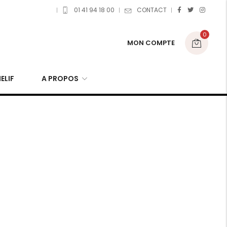
01 41 94 18 00
CONTACT
0
MON COMPTE
ELIF
A PROPOS