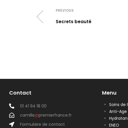
PREVIOUS
Secrets beauté
Contact
Menu
Soins de 
01 41 94 18 00
Anti-Age
camille
@
premierfrance.fr
Hydratan
Formulaire de contact
ENEO