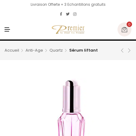
Livraison Offerte + 3 Echantillons gratuits
0
M
E
N
U
Accueil
Anti-Age
Quartz
Sérum liftant