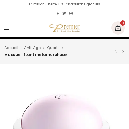
Livraison Offerte + 3 Echantillons gratuits
0
M
E
N
U
Accueil
Anti-Age
Quartz
Masque liftant metamorphose