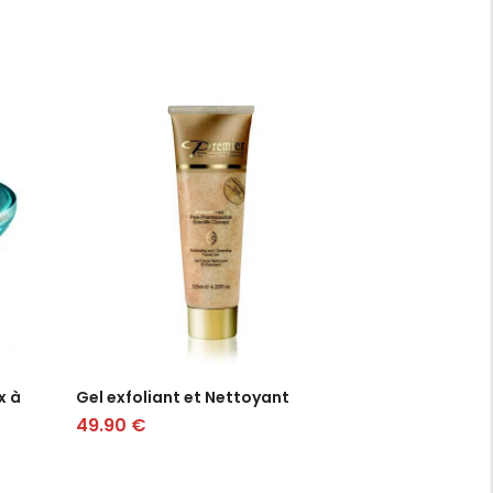
x à
Gel exfoliant et Nettoyant
49.90
€