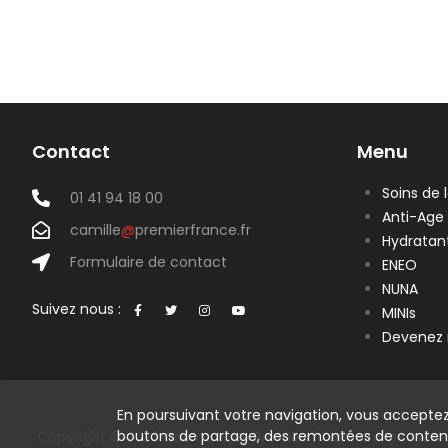
Contact
Menu
Soins de 
01 41 94 18 00
Anti-Age
camille
@
premierfrance.fr
Hydratan
Formulaire de contact
ENEO
NUNA
Suivez nous :
MINIs
Devenez 
En poursuivant votre navigation, vous acceptez
boutons de partage, des remontées de conten
Copyright © 2023 Cosmetique Premier | Tous droits réserv