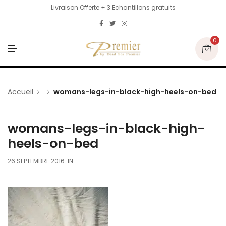
Livraison Offerte + 3 Echantillons gratuits
0
M
E
N
U
Accueil
womans-legs-in-black-high-heels-on-bed
womans-legs-in-black-high-
heels-on-bed
26 SEPTEMBRE 2016
IN