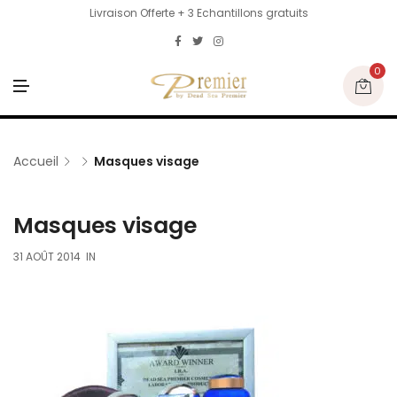
Livraison Offerte + 3 Echantillons gratuits
0
M
E
N
U
Accueil
Masques visage
Masques visage
31 AOÛT 2014
IN