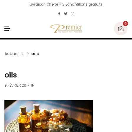
Livraison Offerte + 3 Echantillons gratuits
0
M
E
N
U
Accueil
oils
oils
9 FÉVRIER 2017
IN