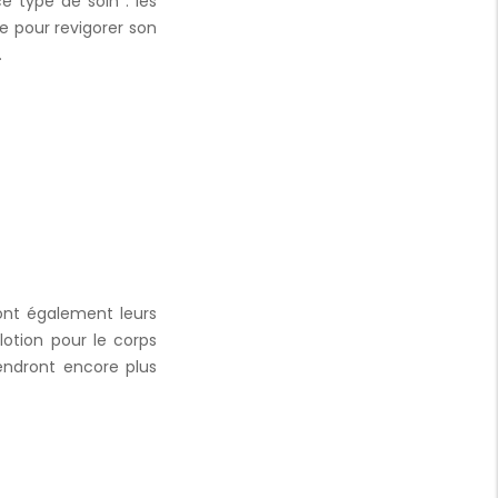
 type de soin : les
e pour revigorer son
.
font également leurs
lotion pour le corps
endront encore plus