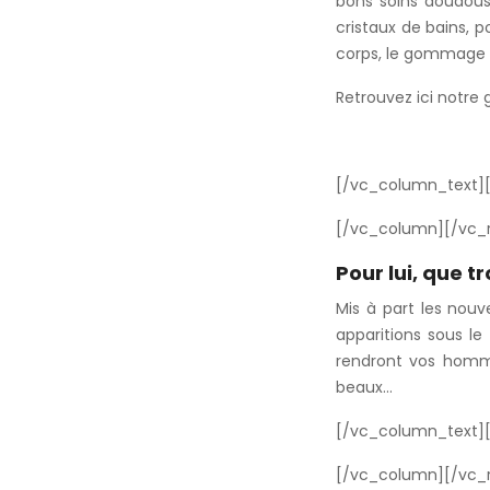
bons soins doudous
cristaux de bains, 
corps, le gommage au
Retrouvez ici notre
[/vc_column_text]
[/vc_column][/vc_
Pour lui, que t
Mis à part les nouv
apparitions sous le
rendront vos homme
beaux…
[/vc_column_text]
[/vc_column][/vc_