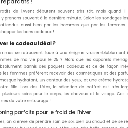
préparatifs !
ratifs de l’Avent débutent souvent très tôt, mais quand il s
y prenons souvent à la dernière minute. Selon les sondages le
 attendus aussi bien par les hommes que par les femmes !
 shopper les bons cadeaux !
er le cadeau idéal ?
hommes se retrouvent face à une énigme vraisemblablement 
emmes de ma vie pour le 25 ? Alors que les appareils ménager
absolument bannis des paquets cadeaux et ce de façon irrév
e les femmes préfèrent recevoir des cosmétiques et des parfum
 masque hydratant, un contour des yeux, et une crème hydrat
tre fille. Lors des fêtes, la sélection de coffret est très l
 plusieurs soins pour le corps, les cheveux et le visage. Ces
es de votre entourage !
ing parfaits pour le froid de l’hiver
, on a envie de prendre soin de soi, bien au chaud et de se r