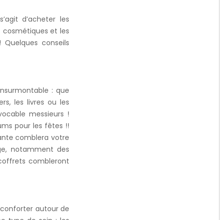
’agit d’acheter les
s cosmétiques et les
 Quelques conseils
insurmontable : que
s, les livres ou les
ocable messieurs !
s pour les fêtes !!
ante comblera votre
arge, notamment des
 coffrets combleront
éconforter autour de