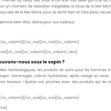
. Premier by Dead Sea vous offre une très belle gamme de ce
pour un moment de relaxation inégalable, la boue de la Mer Mort
x sels de la Mer Morte, pour se sentir bien et faire peau neuve
 gamme bien-être, idoine pour vos cadeaux.
[/vc_column][/vc_row][vc_row][vc_column]
row][vc_row][vc_column][vc_column_text]
rouvons-nous sous le sapin ?
elles technologiques, les produits de soins pour les hommes 
 sapin. Gommages, crème hydratante, après rasage et rasoir, 
s heureux ! Épatez vos proches avec des produits qui les r
[/vc_column][/vc_row][vc_row][vc_column]
row]