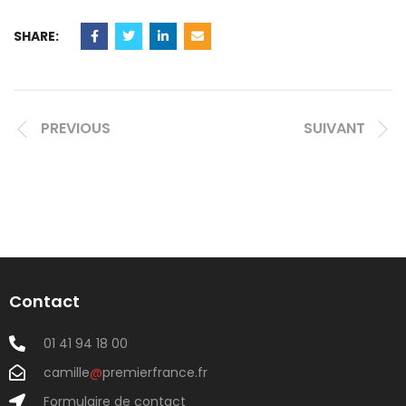
SHARE:
PREVIOUS
SUIVANT
Contact
01 41 94 18 00
camille
@
premierfrance.fr
Formulaire de contact