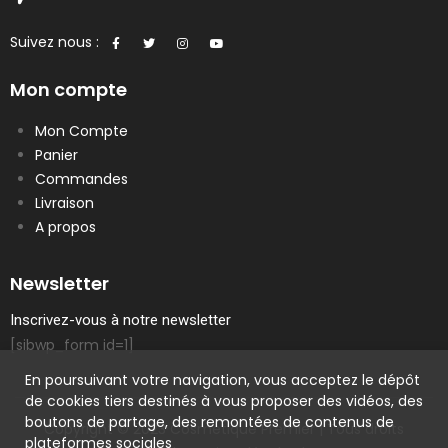
Suivez nous :
Mon compte
Mon Compte
Panier
Commandes
Livraison
A propos
Newsletter
Inscrivez-vous à notre newsletter
[sibwp_form id=1]
En poursuivant votre navigation, vous acceptez le dépôt
de cookies tiers destinés à vous proposer des vidéos, des
boutons de partage, des remontées de contenus de
Copyright © 2023 Cosmetique Premier | Tous droits
plateformes sociales