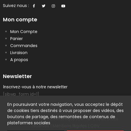
Suivez nous :
Mon compte
Mon Compte
Panier
Commandes
Livraison
A propos
Newsletter
Inscrivez-vous à notre newsletter
[sibwp_form id=1]
En poursuivant votre navigation, vous acceptez le dépôt
de cookies tiers destinés à vous proposer des vidéos, des
boutons de partage, des remontées de contenus de
Copyright © 2023 Cosmetique Premier | Tous droits
plateformes sociales
réservés |
Mentions légales
|
CGV