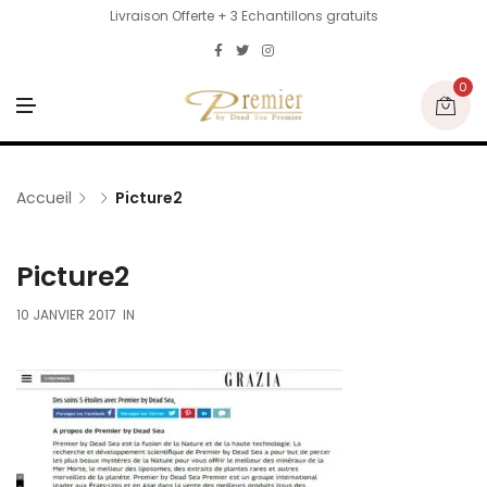
Livraison Offerte + 3 Echantillons gratuits
0
M
E
N
U
Accueil
Picture2
Picture2
10 JANVIER 2017
IN