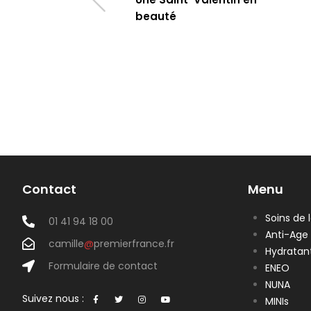
beauté
Contact
Menu
Soins de 
01 41 94 18 00
Anti-Age
camille
@
premierfrance.fr
Hydratan
Formulaire de contact
ENEO
NUNA
Suivez nous :
MINIs