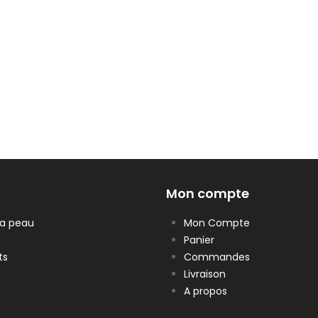
Mon compte
la peau
Mon Compte
Panier
ts
Commandes
Livraison
A propos