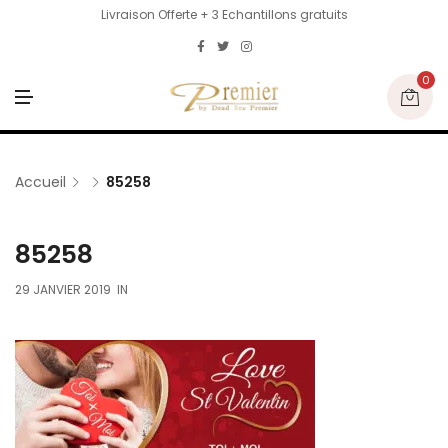
Livraison Offerte + 3 Echantillons gratuits
0
M
E
N
U
Accueil
85258
85258
29 JANVIER 2019
IN