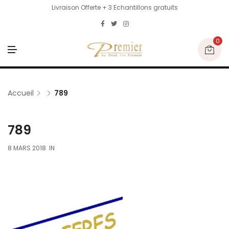
Livraison Offerte + 3 Echantillons gratuits
0
M
E
N
U
Accueil
789
789
8 MARS 2018
IN