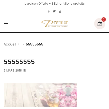
Livraison Offerte + 3 Echantillons gratuits
0
M
E
N
U
Accueil
55555555
55555555
9 MARS 2018
IN