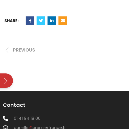
SHARE:
PREVIOUS
Contact
01 41 94 18 00
camille
@
premierfrance.fr