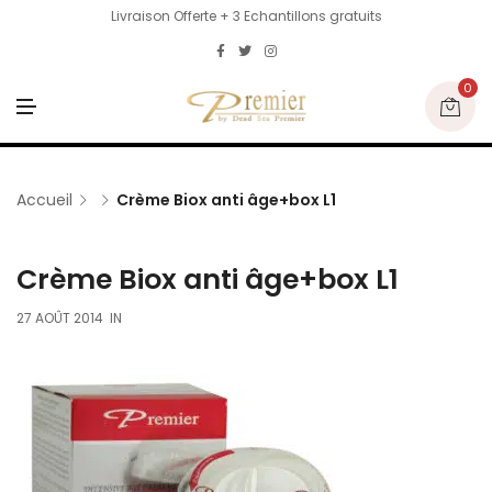
Livraison Offerte + 3 Echantillons gratuits
0
M
E
N
U
Accueil
Crème Biox anti âge+box L1
Crème Biox anti âge+box L1
27 AOÛT 2014
IN