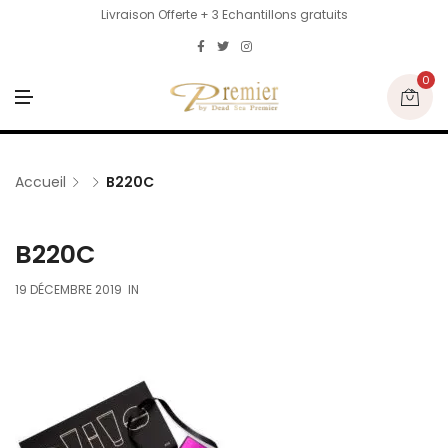
Livraison Offerte + 3 Echantillons gratuits
0
M
E
N
U
Accueil
B220C
B220C
19 DÉCEMBRE 2019
IN