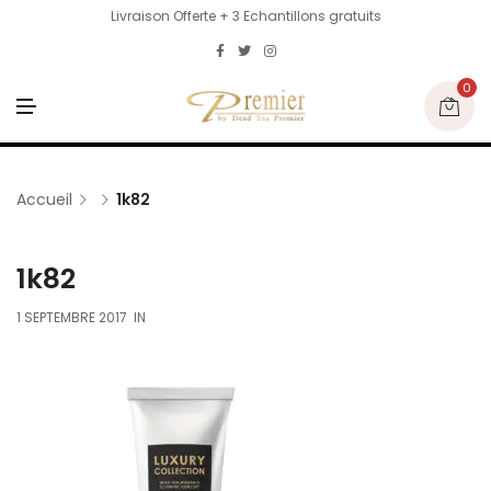
Livraison Offerte + 3 Echantillons gratuits
0
M
E
N
U
Accueil
1k82
1k82
1 SEPTEMBRE 2017
IN