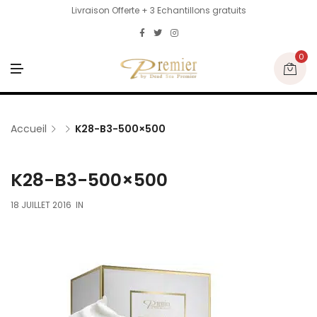
Livraison Offerte + 3 Echantillons gratuits
0
M
E
N
U
Accueil
K28-B3-500×500
K28-B3-500×500
18 JUILLET 2016
IN