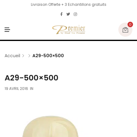
Livraison Offerte + 3 Echantillons gratuits
0
M
E
N
U
Accueil
A29-500×500
A29-500×500
19 AVRIL 2016
IN