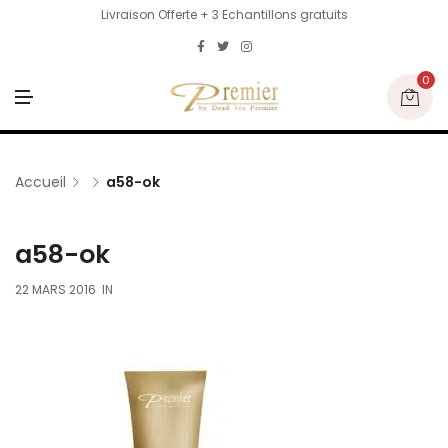
Livraison Offerte + 3 Echantillons gratuits
0
M
E
N
U
Accueil
a58-ok
a58-ok
22 MARS 2016
IN