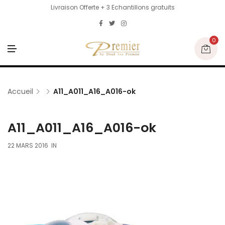
Livraison Offerte + 3 Echantillons gratuits
0
M
E
N
U
Accueil
A11_A011_A16_A016-ok
A11_A011_A16_A016-ok
22 MARS 2016
IN