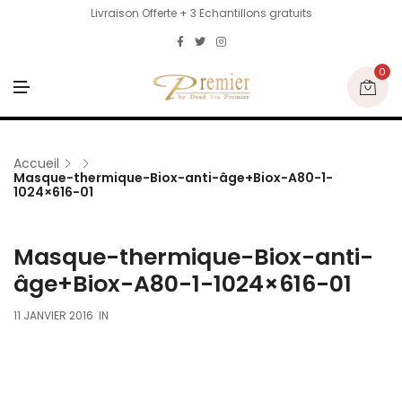
Livraison Offerte + 3 Echantillons gratuits
0
M
E
N
U
Accueil
Masque-thermique-Biox-anti-âge+Biox-A80-1-
1024×616-01
Masque-thermique-Biox-anti-
âge+Biox-A80-1-1024×616-01
11 JANVIER 2016
IN