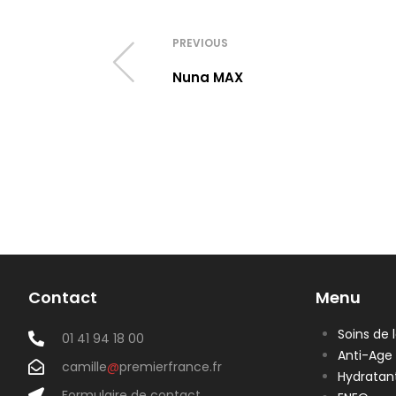
PREVIOUS
Nuna MAX
Contact
Menu
Soins de 
01 41 94 18 00
Anti-Age
camille
@
premierfrance.fr
Hydratan
Formulaire de contact