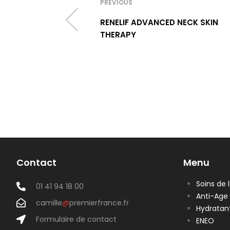
PREVIOUS
RENELIF ADVANCED NECK SKIN
THERAPY
Contact
Menu
Soins de 
01 41 94 18 00
Anti-Age
camille
@
premierfrance.fr
Hydratan
Formulaire de contact
ENEO