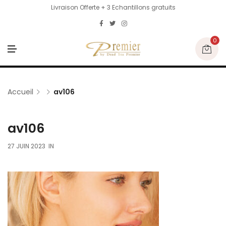
Livraison Offerte + 3 Echantillons gratuits
0
M
E
N
U
Accueil
av106
av106
27 JUIN 2023
IN