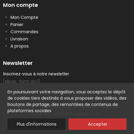
Mon compte
Mon Compte
Panier
Commandes
Livraison
A propos
Newsletter
Inscrivez-vous à notre newsletter
[sibwp_form id=1]
En poursuivant votre navigation, vous acceptez le dépôt
de cookies tiers destinés à vous proposer des vidéos, des
boutons de partage, des remontées de contenus de
Copyright © 2023 Cosmetique Premier | Tous droits
plateformes sociales
réservés |
Mentions légales
|
CGV
Plus d'informations
Accepter