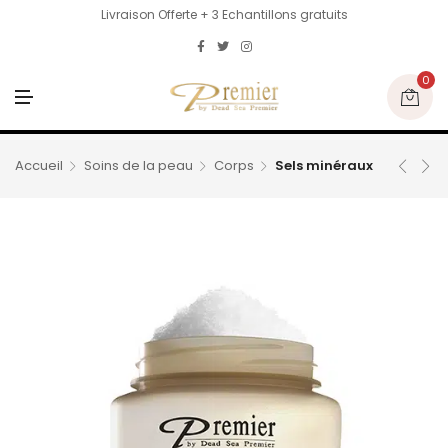
Livraison Offerte + 3 Echantillons gratuits
0
M
E
N
U
Accueil
Soins de la peau
Corps
Sels minéraux