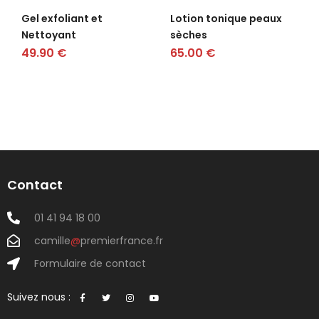
Gel exfoliant et
Lotion tonique peaux
Nettoyant
sèches
49.90
€
65.00
€
Contact
01 41 94 18 00
camille
@
premierfrance.fr
Formulaire de contact
Suivez nous :