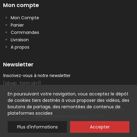
Mon compte
Mon Compte
Panier
Commandes
Livraison
A propos
Newsletter
Inscrivez-vous à notre newsletter
[sibwp_form id=1]
En poursuivant votre navigation, vous acceptez le dépôt
de cookies tiers destinés à vous proposer des vidéos, des
boutons de partage, des remontées de contenus de
Copyright © 2023 Cosmetique Premier | Tous droits
plateformes sociales
réservés |
Mentions légales
|
CGV
Plus d'informations
Accepter