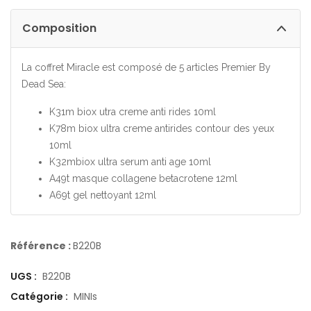
Composition
La coffret Miracle est composé de 5 articles Premier By
Dead Sea:
K31m biox utra creme anti rides 10ml
K78m biox ultra creme antirides contour des yeux
10ml
K32mbiox ultra serum anti age 10ml
A49t masque collagene betacrotene 12ml
A69t gel nettoyant 12ml
Référence :
B220B
UGS :
B220B
Catégorie :
MINIs