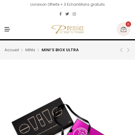
Livraison Offerte + 3 Echantillons gratuits
0
M
E
N
U
Accueil
MINIs
MINI’S BIOX ULTRA